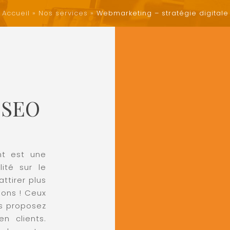
Accueil
»
Nos services
»
Webmarketing – stratégie digitale
 SEO
nt est une
lité sur le
ttirer plus
 bons ! Ceux
us proposez
n clients.