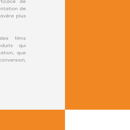
fficace de
entation de
’avère plus
es films
oduits qui
ation, que
conversion,
.