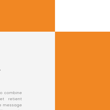
g
déo combine
et retient
tre message