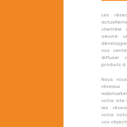
Les rése
actuelle
clientèle
oeuvre u
développe
vos vente
diffuser
produits à 
Nous vous
réseaux
webmarketi
votre site
les résea
votre noto
vos objecti