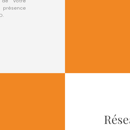
 de votre
e présence
O.
Rése