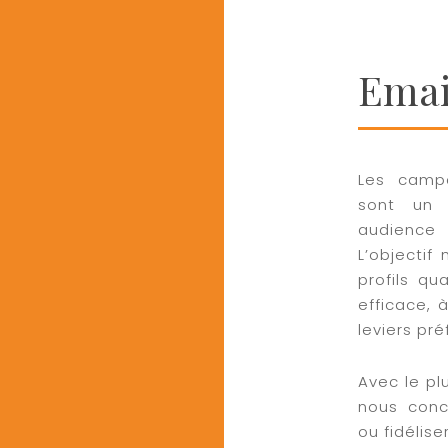
Emai
Les campa
sont un 
audience
L’objectif
profils qu
efficace, à
leviers pr
Avec le pl
nous conc
ou fidélise